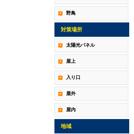
野鳥
対策場所
太陽光パネル
屋上
入り口
屋外
屋内
地域