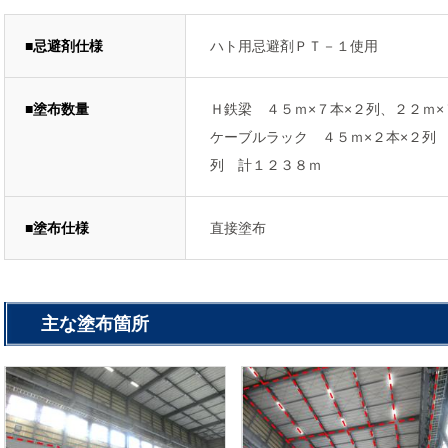
■忌避剤仕様
ハト用忌避剤ＰＴ－１使用
■塗布数量
Ｈ鉄梁 ４５ｍ×７本×２列、２２ｍ×
ケーブルラック ４５ｍ×２本×２列
列 計１２３８ｍ
■塗布仕様
直接塗布
主な塗布箇所