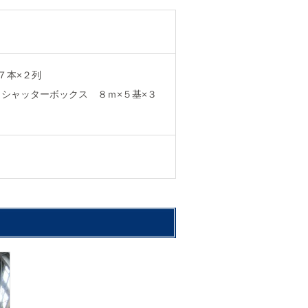
７本×２列
 シャッターボックス ８ｍ×５基×３