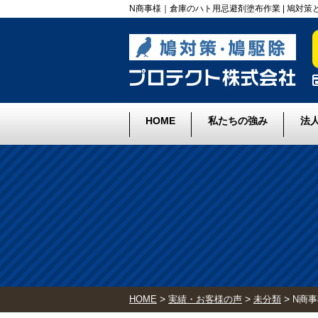
N商事様｜倉庫のハト用忌避剤塗布作業 | 鳩対
HOME
私たちの強み
法
>
>
>
HOME
実績・お客様の声
未分類
N商