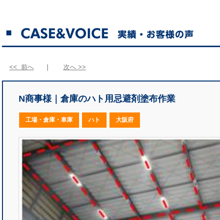
<< 前へ
次へ >>
N商事様｜倉庫のハト用忌避剤塗布作業
工場・倉庫・車庫
ハト
大阪府