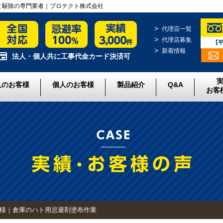
策と駆除の専門業者｜プロテクト株式会社
代理店一覧
代理店募集
【平
新着情報
法人・個人共に工事代金カード決済可
人のお客様
個人のお客様
製品紹介
Q&A
お客
事様｜倉庫のハト用忌避剤塗布作業