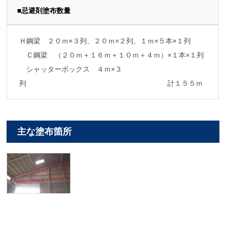
■忌避剤塗布数量
Ｈ鋼梁 ２０ｍ×３列、２０ｍ×２列、１ｍ×５本×１列
Ｃ鋼梁 （２０ｍ＋１６ｍ＋１０ｍ＋４ｍ）×１本×１列
シャッターボックス ４ｍ×３
列 計１５５ｍ
主な塗布箇所