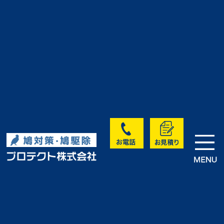
>
>
>
HOME
実績・お客様の声
未分類
倉庫内鋼梁の鳩対策・鳩駆除事
例｜H建設様
実績・お客様の声
<< 前へ
次へ >>
一覧に戻る >