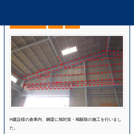
倉庫内鋼梁の鳩対策・鳩駆除事例｜H建設様
工場・倉庫・車庫
ハト
屋内
H建設様の倉庫内、鋼梁に鳩対策・鳩駆除の施工を行いまし
た。