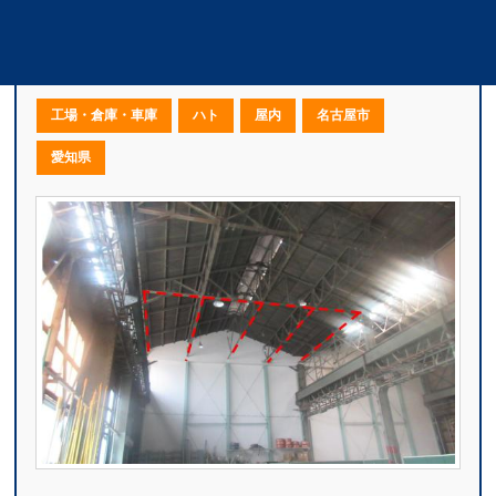
D社様倉庫｜鳩対策・鳩駆除施工｜愛知県名古
屋市
工場・倉庫・車庫
ハト
屋内
名古屋市
愛知県