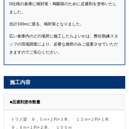
D社様の倉庫に鳩対策・鳩駆除のために忌避剤を塗布いたし
ました。
合計100mに渡る、鳩対策となりました。
広い倉庫内のどの場所に施工したらよいかは、弊社熟練スタ
ッフの現場調査により、必要な個所のみご提案させていただ
きますのでご安心ください。
施工内容
■忌避剤塗布数量
トラス梁 ９．５ｍ×２列×３本、 １２ｍ×２列×１本、
９．５ｍ×１列×２本、 １００ｍ