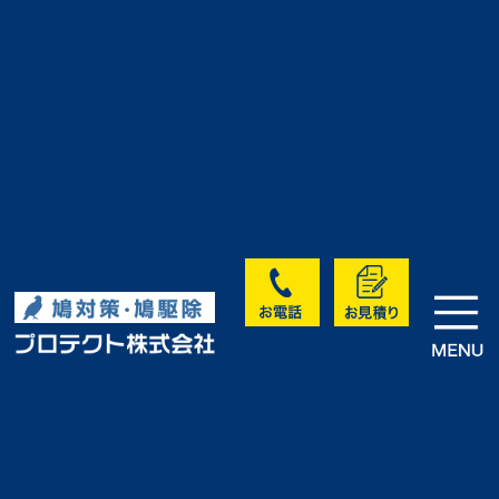
>
>
>
HOME
実績・お客様の声
未分類
D社様倉庫｜鳩対策・鳩駆除施工
｜愛知県名古屋市
実績・お客様の声
<< 前へ
次へ >>
一覧に戻る >