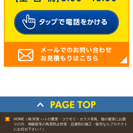
HOME（鳩 対策 ハトの糞害・コウモリ・カラス等鳥、猫の被害にお困
りの方、鳩駆除等の鳥害防止対策・忌避剤の施工・販売ならプロテクト
にお任せ下さい！）