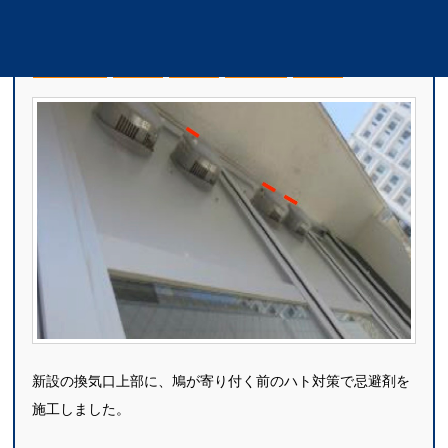
M病院｜換気口鳩対策｜三重県
医療機関
ハト
屋外
三重県
津市
新設の換気口上部に、鳩が寄り付く前のハト対策で忌避剤を
施工しました。