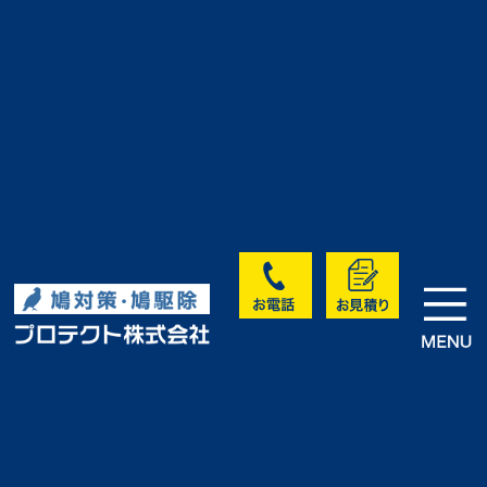
>
>
>
HOME
実績・お客様の声
未分類
M病院｜換気口鳩対策｜三重県
実績・お客様の声
<< 前へ
次へ >>
一覧に戻る >