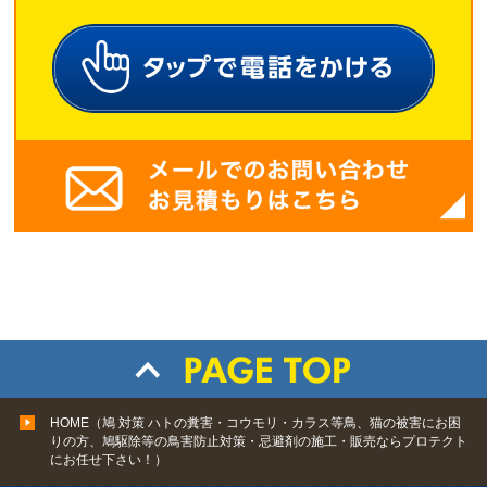
HOME（鳩 対策 ハトの糞害・コウモリ・カラス等鳥、猫の被害にお困
りの方、鳩駆除等の鳥害防止対策・忌避剤の施工・販売ならプロテクト
にお任せ下さい！）