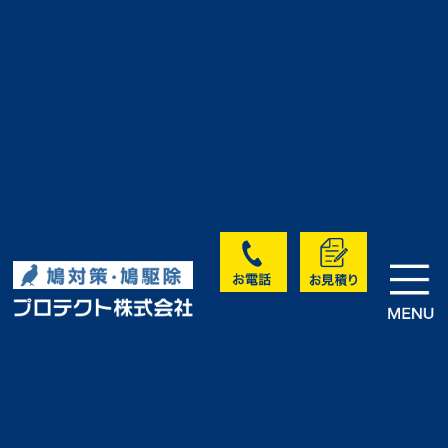
>
>
>
HOME
実績・お客様の声
未分類
J様｜屋根・窓・換気口鳩駆除・
鳩対策工事（三重県いなべ市）
実績・お客様の声
<< 前へ
次へ >>
一覧に戻る >