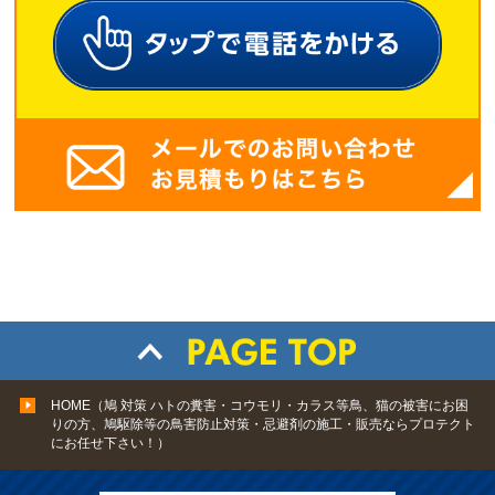
HOME（鳩 対策 ハトの糞害・コウモリ・カラス等鳥、猫の被害にお困
りの方、鳩駆除等の鳥害防止対策・忌避剤の施工・販売ならプロテクト
にお任せ下さい！）