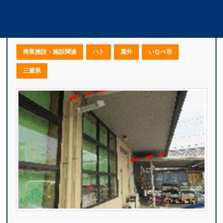
J様｜屋根・窓・換気口鳩駆除・鳩対策工事
（三重県いなべ市）
商業施設・施設関連
ハト
屋外
いなべ市
三重県