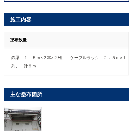
施工内容
塗布数量
鉄梁 １．５ｍ×２本×２列、 ケーブルラック ２．５ｍ×１
列、 計８ｍ
主な塗布箇所