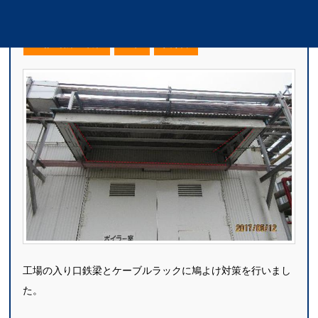
A社様｜工場入口ハト対策工事
工場・倉庫・車庫
ハト
入り口
工場の入り口鉄梁とケーブルラックに鳩よけ対策を行いまし
た。