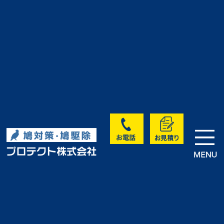
>
>
>
HOME
実績・お客様の声
未分類
A社様｜工場入口ハト対策工事
実績・お客様の声
<< 前へ
次へ >>
一覧に戻る >