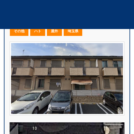
アパート太陽光パネルの鳩糞害対策作業｜埼玉
県
その他
ハト
屋外
埼玉県