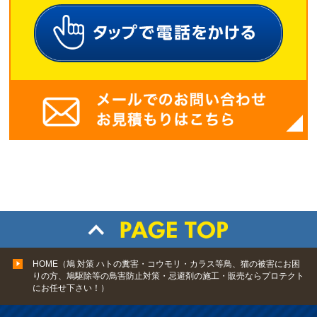
HOME（鳩 対策 ハトの糞害・コウモリ・カラス等鳥、猫の被害にお困
りの方、鳩駆除等の鳥害防止対策・忌避剤の施工・販売ならプロテクト
にお任せ下さい！）