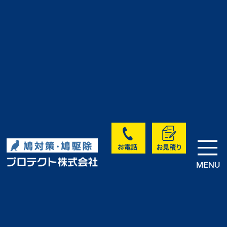
>
>
>
HOME
実績・お客様の声
未分類
アパート太陽光パネルの鳩糞害
対策作業｜埼玉県
実績・お客様の声
<< 前へ
次へ >>
一覧に戻る >