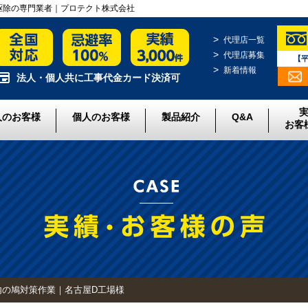
と駆除の専門業者｜プロテクト株式会社
代理店一覧
代理店募集
【平
新着情報
法人・個人共に工事代金カード決済可
人のお客様
個人のお客様
製品紹介
Q&A
お客
内の鳩対策作業｜名古屋D工場様