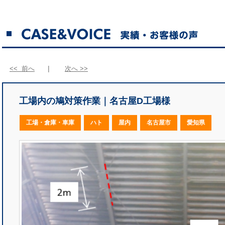
<< 前へ
次へ >>
工場内の鳩対策作業｜名古屋D工場様
工場・倉庫・車庫
ハト
屋内
名古屋市
愛知県