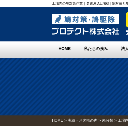
工場内の鳩対策作業｜名古屋D工場様 | 鳩対策
HOME
私たちの強み
法
>
>
>
HOME
実績・お客様の声
未分類
工場