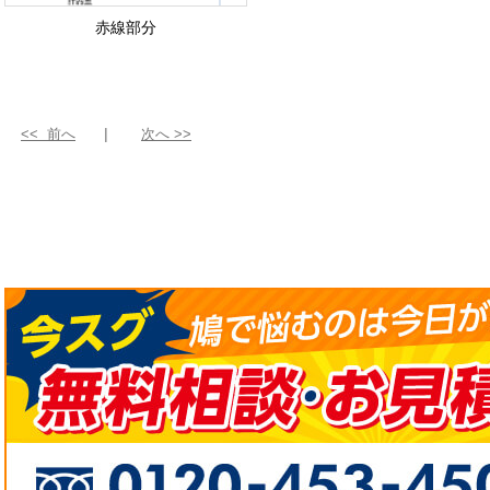
赤線部分
<< 前へ
次へ >>