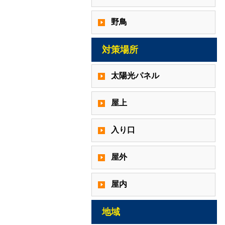
野鳥
対策場所
太陽光パネル
屋上
入り口
屋外
屋内
地域