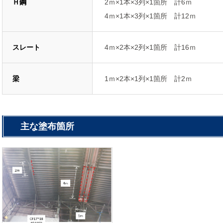
Ｈ鋼
2ｍ×1本×3列×1箇所 計6ｍ
4ｍ×1本×3列×1箇所 計12ｍ
スレート
4ｍ×2本×2列×1箇所 計16ｍ
梁
1ｍ×2本×1列×1箇所 計2ｍ
主な塗布箇所