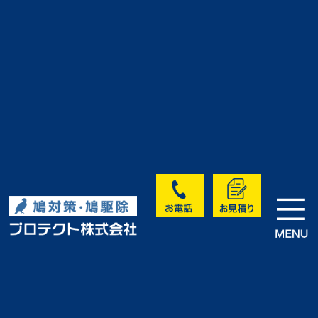
>
>
>
HOME
実績・お客様の声
未分類
工場内ハト対策｜H社工場様
実績・お客様の声
<< 前へ
次へ >>
一覧に戻る >