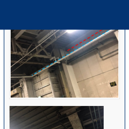
工場内ハト対策｜H社工場様
工場・倉庫・車庫
ハト
屋内