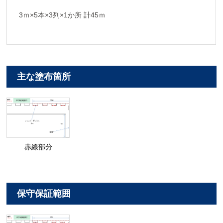
3ｍ×5本×3列×1か所 計45ｍ
主な塗布箇所
赤線部分
保守保証範囲