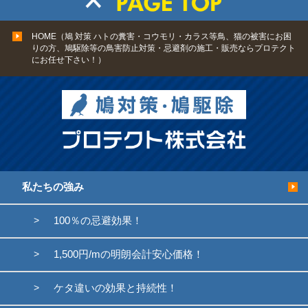
HOME（鳩 対策 ハトの糞害・コウモリ・カラス等鳥、猫の被害にお困
りの方、鳩駆除等の鳥害防止対策・忌避剤の施工・販売ならプロテクト
にお任せ下さい！）
私たちの強み
100％の忌避効果！
1,500円/mの明朗会計安心価格！
ケタ違いの効果と持続性！