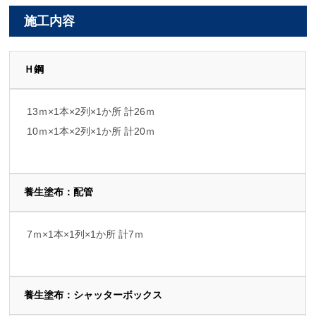
施工内容
Ｈ鋼
13ｍ×1本×2列×1か所 計26ｍ
10ｍ×1本×2列×1か所 計20ｍ
養生塗布：配管
7ｍ×1本×1列×1か所 計7ｍ
養生塗布：シャッターボックス