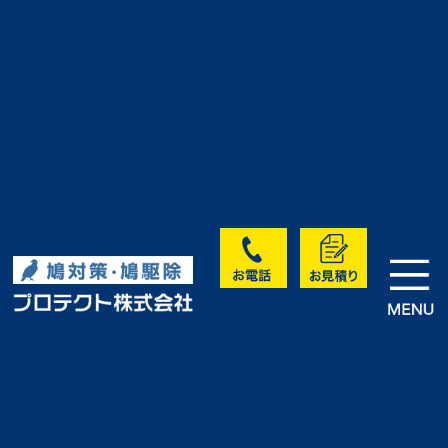
>
>
>
HOME
実績・お客様の声
未分類
工場の鳩駆除・鳩対策｜愛知県
知多市
実績・お客様の声
<< 前へ
次へ >>
一覧に戻る >