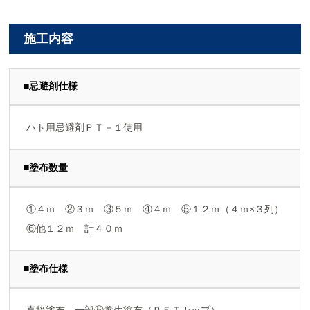
施工内容
■忌避剤仕様
ハト用忌避剤ＰＴ－１使用
■塗布数量
①４ｍ ②３ｍ ③５ｍ ④４ｍ ⑤１２ｍ（４ｍ×３列）
⑥他１２ｍ 計４０ｍ
■塗布仕様