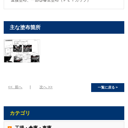
直接塗布、一部⑤養生塗布（ＰＥＴカップ）
主な塗布箇所
<< 前へ
次へ >>
一覧に戻る >
カテゴリ
工場・倉庫・車庫