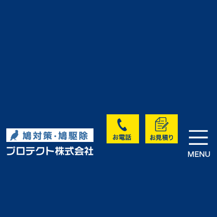
>
>
>
HOME
実績・お客様の声
未分類
太陽光パネル下の鳩糞害対策｜
三重県松阪市
実績・お客様の声
<< 前へ
次へ >>
一覧に戻る >