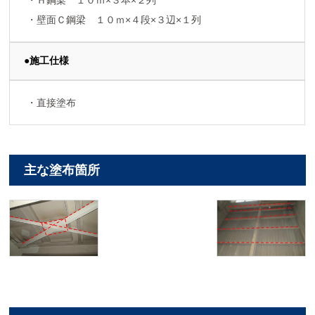
・Ｈ鋼梁 １０ｍ×３本×２列
・壁面Ｃ鋼梁 １０ｍ×４段×３辺×１列
●施工仕様
・直接塗布
主な塗布箇所