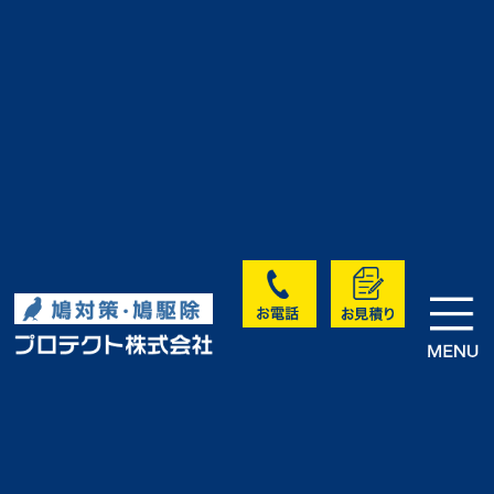
>
>
>
HOME
実績・お客様の声
未分類
群馬県伊勢崎市｜S様工場の鳩対
策
実績・お客様の声
<< 前へ
次へ >>
一覧に戻る >