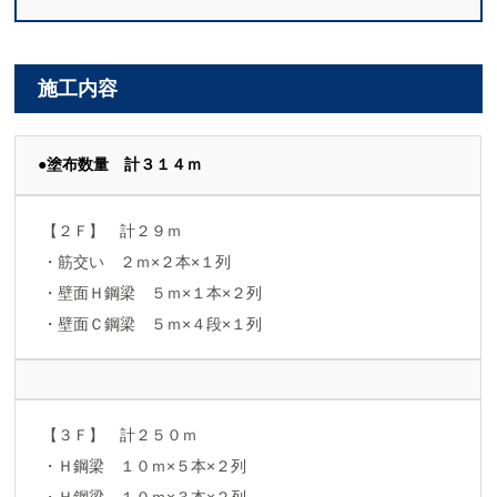
施工内容
●塗布数量 計３１４ｍ
【２Ｆ】 計２９ｍ
・筋交い ２ｍ×２本×１列
・壁面Ｈ鋼梁 ５ｍ×１本×２列
・壁面Ｃ鋼梁 ５ｍ×４段×１列
【３Ｆ】 計２５０ｍ
・Ｈ鋼梁 １０ｍ×５本×２列