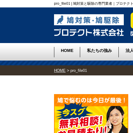
pro_file01 | 鳩対策と駆除の専門業者｜プロテ
HOME
私たちの強み
法
>
HOME
pro_file01