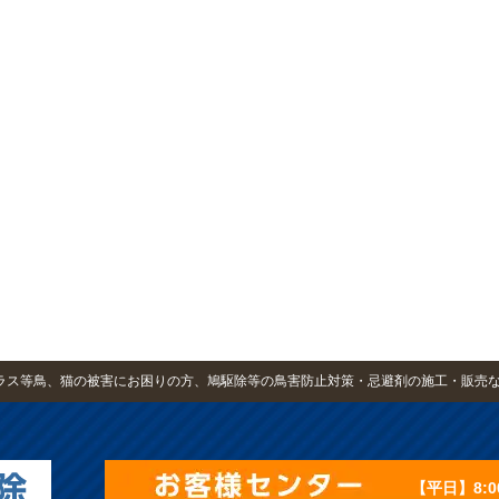
・カラス等鳥、猫の被害にお困りの方、鳩駆除等の鳥害防止対策・忌避剤の施工・販売
【平日】8:0