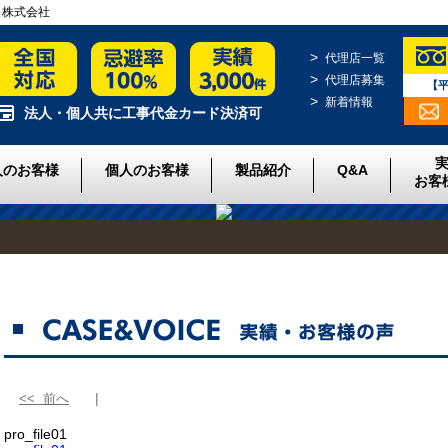
クト株式会社
代理店一覧
代理店募集
【平
新着情報
法人・個人共に工事代金カード決済可
人のお客様
個人のお客様
製品紹介
Q&A
お客
<< 前へ
pro_file01