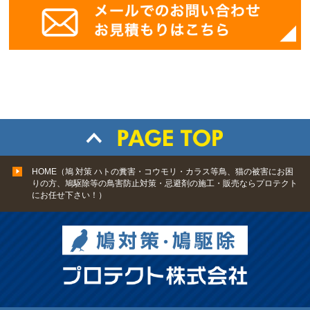
HOME（鳩 対策 ハトの糞害・コウモリ・カラス等鳥、猫の被害にお困
りの方、鳩駆除等の鳥害防止対策・忌避剤の施工・販売ならプロテクト
にお任せ下さい！）