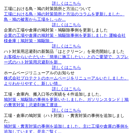
詳しくはこちら
工場における鳥・鳩の対策箇所と方法について
工場における鳥・鳩の対策箇所と方法のコラムを更新しました。
鳥・鳩の被害から工場をしっか...
詳しくはこちら
企業の工場や倉庫の鳩対策・鳩駆除事例を更新しました
企業の工場や倉庫の鳩対策・鳩駆除事例を更新しました 運輸会社
様倉庫｜鳩対策・鳩駆除...
詳しくはこちら
ハト対策用忌避剤の新製品「はとクリーン」を発売開始しました
お客様からいただいた「簡単に施工したい」とのご要望で、スプレ
ー式のハト対策用忌避剤を新...
詳しくはこちら
ホームページリニューアルのお知らせ
株式会社プロテクトのホームページをリニューアルいたしました。
よりわかりやすく、新しい情...
詳しくはこちら
工場・倉庫内、搬入口等の実績を４件追加しました。
鳩対策・鳩駆除の事例を更新いたしました。ガソリンスタンド｜鳩
の糞害対策｜忌避剤施工運送...
詳しくはこちら
工場・倉庫の鳩対策（ハト対策）・糞害対策の事例を追加しまし
た。
鳩対策・糞害対策の事例を追加しました。主に工場や倉庫の事例を
追加しています。是非ご覧く...