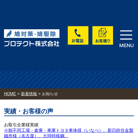
>
>
HOME
新着情報
お知らせ
実績・お客様の声
お取引企業様実績
※順不同工場・倉庫・車庫トヨタ車体様（いなべ）、新日鉄住金製
鐵所様（名古屋）、大同特殊鋼...