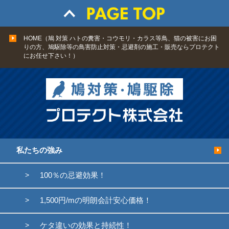
HOME（鳩 対策 ハトの糞害・コウモリ・カラス等鳥、猫の被害にお困
りの方、鳩駆除等の鳥害防止対策・忌避剤の施工・販売ならプロテクト
にお任せ下さい！）
私たちの強み
100％の忌避効果！
1,500円/mの明朗会計安心価格！
ケタ違いの効果と持続性！