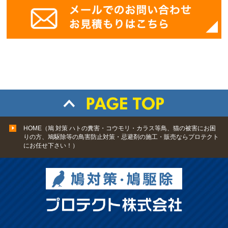
HOME（鳩 対策 ハトの糞害・コウモリ・カラス等鳥、猫の被害にお困
りの方、鳩駆除等の鳥害防止対策・忌避剤の施工・販売ならプロテクト
にお任せ下さい！）