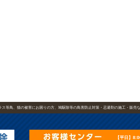
・カラス等鳥、猫の被害にお困りの方、鳩駆除等の鳥害防止対策・忌避剤の施工・販売
【平日】8:0