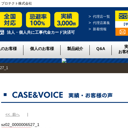
門業者｜プロテクト株式会社
代理店一覧
代理店募集
【平
新着情報
法人・個人共に工事代金カード決済可
人のお客様
個人のお客様
製品紹介
Q&A
お客
27_1
<< 前へ
sz02_0000006527_1