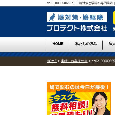
sz02_0000006527_1 | 鳩対策と駆除の専
HOME
私たちの強み
法
>
>
HOME
実績・お客様の声
sz02_00000065