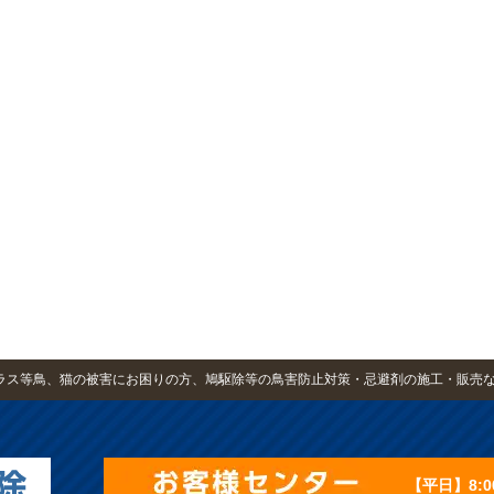
・カラス等鳥、猫の被害にお困りの方、鳩駆除等の鳥害防止対策・忌避剤の施工・販売
【平日】8:0