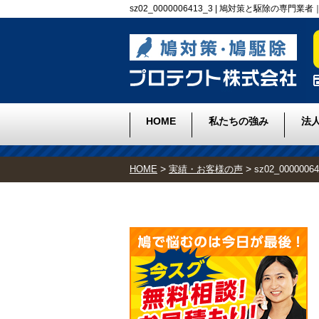
sz02_0000006413_3 | 鳩対策と駆除の専
HOME
私たちの強み
法
>
>
HOME
実績・お客様の声
sz02_00000064