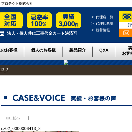
門業者｜プロテクト株式会社
代理店一覧
代理店募集
【平
新着情報
法人・個人共に工事代金カード決済可
人のお客様
個人のお客様
製品紹介
Q&A
お客
13_3
<< 前へ
sz02_0000006413_3