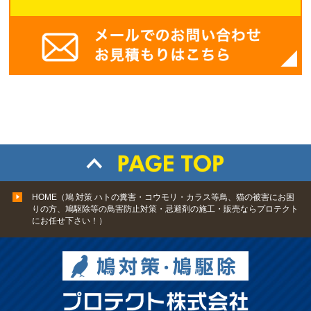
HOME（鳩 対策 ハトの糞害・コウモリ・カラス等鳥、猫の被害にお困
りの方、鳩駆除等の鳥害防止対策・忌避剤の施工・販売ならプロテクト
にお任せ下さい！）