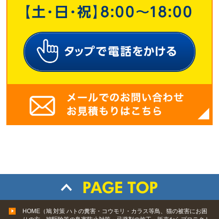
HOME（鳩 対策 ハトの糞害・コウモリ・カラス等鳥、猫の被害にお困