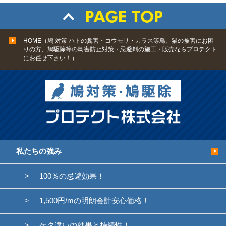
HOME（鳩 対策 ハトの糞害・コウモリ・カラス等鳥、猫の被害にお困
りの方、鳩駆除等の鳥害防止対策・忌避剤の施工・販売ならプロテクト
にお任せ下さい！）
私たちの強み
100％の忌避効果！
1,500円/mの明朗会計安心価格！
ケタ違いの効果と持続性！