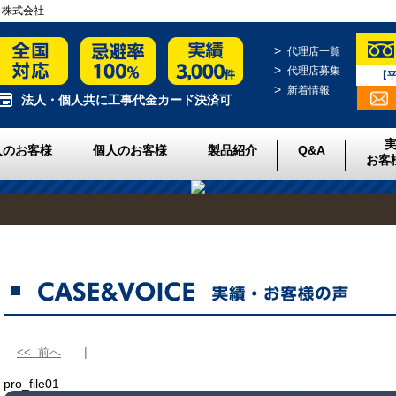
クト株式会社
代理店一覧
代理店募集
【平
新着情報
法人・個人共に工事代金カード決済可
人のお客様
個人のお客様
製品紹介
Q&A
お客
<< 前へ
pro_file01