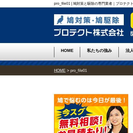
pro_file01 | 鳩対策と駆除の専門業者｜プロテ
HOME
私たちの強み
法
>
HOME
pro_file01