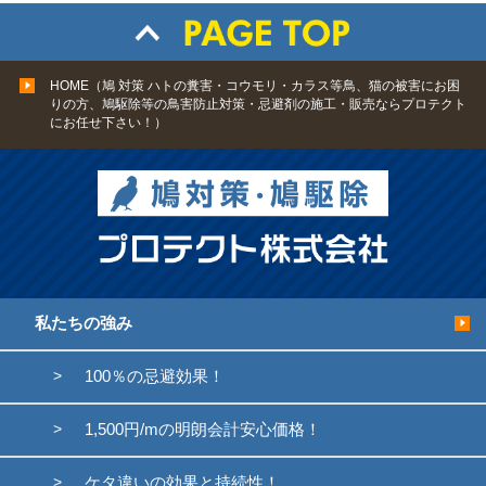
HOME（鳩 対策 ハトの糞害・コウモリ・カラス等鳥、猫の被害にお困
りの方、鳩駆除等の鳥害防止対策・忌避剤の施工・販売ならプロテクト
にお任せ下さい！）
私たちの強み
100％の忌避効果！
1,500円/mの明朗会計安心価格！
ケタ違いの効果と持続性！