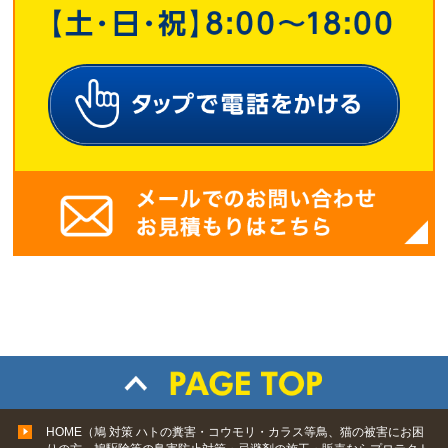
HOME（鳩 対策 ハトの糞害・コウモリ・カラス等鳥、猫の被害にお困