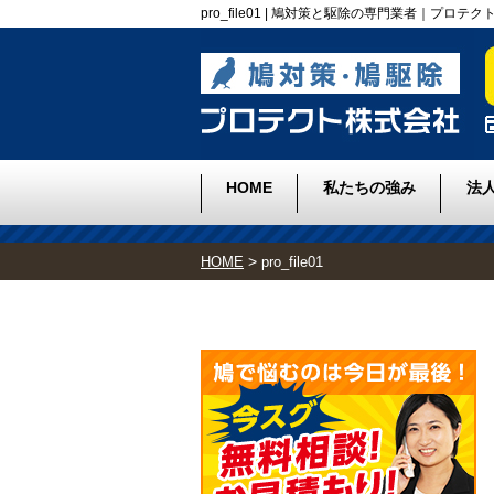
pro_file01 | 鳩対策と駆除の専門業者｜プロテ
HOME
私たちの強み
法
>
HOME
pro_file01