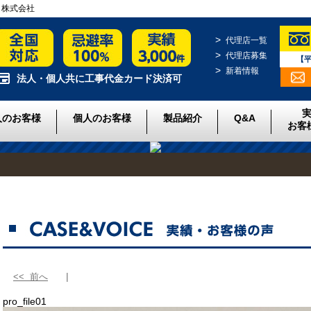
クト株式会社
代理店一覧
代理店募集
【平
新着情報
法人・個人共に工事代金カード決済可
人のお客様
個人のお客様
製品紹介
Q&A
お客
<< 前へ
pro_file01