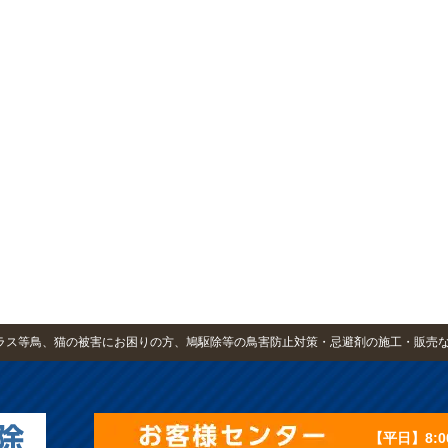
・カラス等鳥、猫の被害にお困りの方、鳩駆除等の鳥害防止対策・忌避剤の施工・販売
【平日】8:0