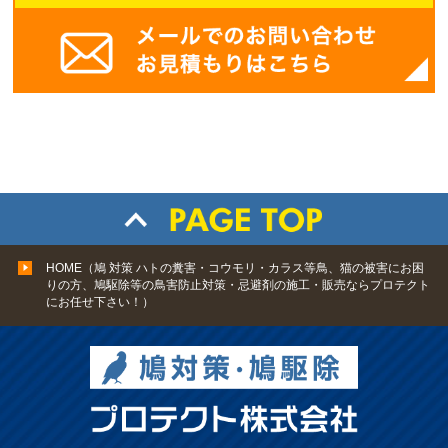
HOME（鳩 対策 ハトの糞害・コウモリ・カラス等鳥、猫の被害にお困
りの方、鳩駆除等の鳥害防止対策・忌避剤の施工・販売ならプロテクト
にお任せ下さい！）