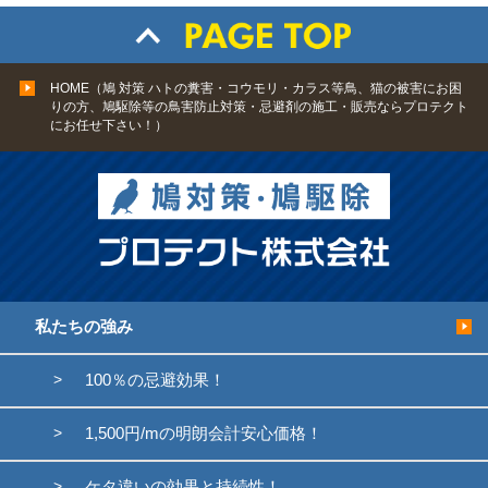
HOME（鳩 対策 ハトの糞害・コウモリ・カラス等鳥、猫の被害にお困
りの方、鳩駆除等の鳥害防止対策・忌避剤の施工・販売ならプロテクト
にお任せ下さい！）
私たちの強み
100％の忌避効果！
1,500円/mの明朗会計安心価格！
ケタ違いの効果と持続性！