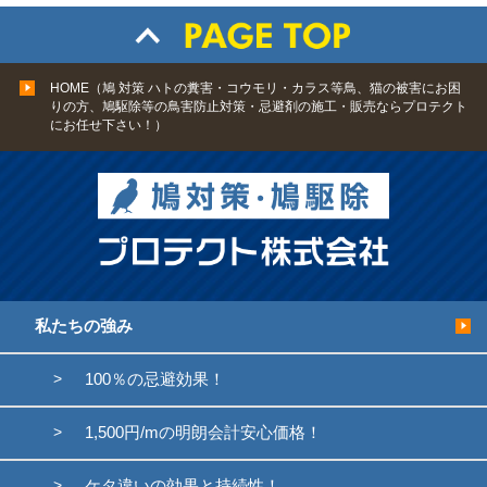
HOME（鳩 対策 ハトの糞害・コウモリ・カラス等鳥、猫の被害にお困
りの方、鳩駆除等の鳥害防止対策・忌避剤の施工・販売ならプロテクト
にお任せ下さい！）
私たちの強み
100％の忌避効果！
1,500円/mの明朗会計安心価格！
ケタ違いの効果と持続性！