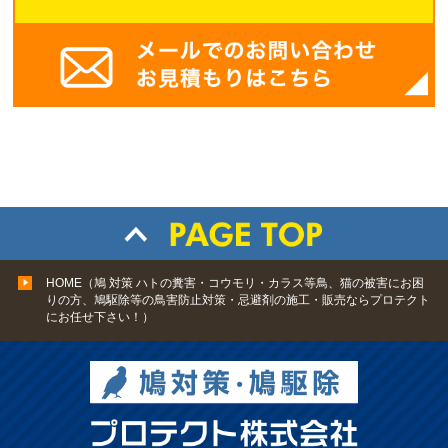
HOME（鳩 対策 ハトの糞害・コウモリ・カラス等鳥、猫の被害にお困
りの方、鳩駆除等の鳥害防止対策・忌避剤の施工・販売ならプロテクト
にお任せ下さい！）