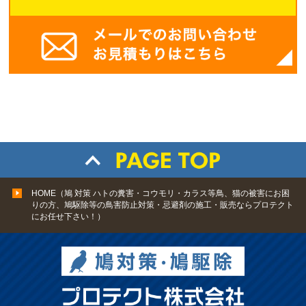
HOME（鳩 対策 ハトの糞害・コウモリ・カラス等鳥、猫の被害にお困
りの方、鳩駆除等の鳥害防止対策・忌避剤の施工・販売ならプロテクト
にお任せ下さい！）