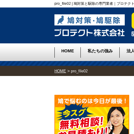
pro_file02 | 鳩対策と駆除の専門業者｜プロテ
HOME
私たちの強み
法
>
HOME
pro_file02