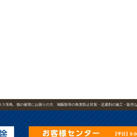
・カラス等鳥、猫の被害にお困りの方、鳩駆除等の鳥害防止対策・忌避剤の施工・販売
【平日】8:0