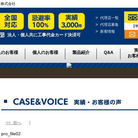
クト株式会社
代理店一覧
代理店募集
【平
新着情報
法人・個人共に工事代金カード決済可
人のお客様
個人のお客様
製品紹介
Q&A
お客
<< 前へ
pro_file02