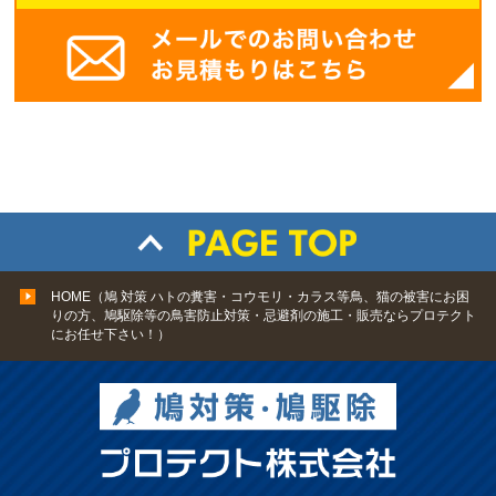
HOME（鳩 対策 ハトの糞害・コウモリ・カラス等鳥、猫の被害にお困
りの方、鳩駆除等の鳥害防止対策・忌避剤の施工・販売ならプロテクト
にお任せ下さい！）